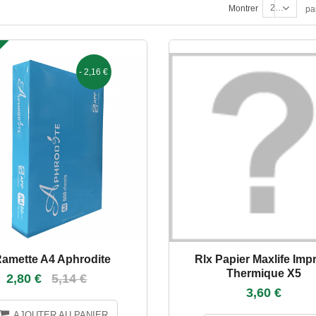
24
Montrer
pa
- 2,16 €
amette A4 Aphrodite
Rlx Papier Maxlife Imp
Thermique X5
2,80 €
5,14 €
3,60 €
AJOUTER AU PANIER