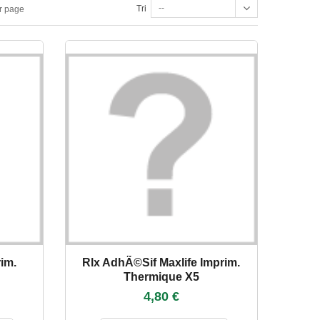
--
Tri
r page
rim.
Rlx AdhÃ©sif Maxlife Imprim.
Thermique X5
4,80 €