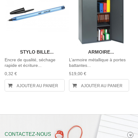
STYLO BILLE...
ARMOIRE...
Encre de qualité, séchage
L’armoire métallique à portes
En
rapide et écriture...
battantes...
ra
0,32 €
519,00 €
0,
AJOUTER AU PANIER
AJOUTER AU PANIER
CONTACTEZ-NOUS